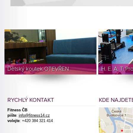
Dětský koutek OTEVŘEN
H. E. A. T. P
RYCHLÝ KONTAKT
KDE NAJDETE
Fitness ČB
pište
:
info@fitness14.cz
volejte
: +420 384 321 414