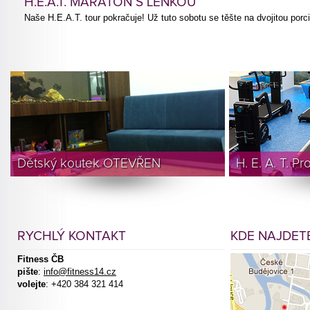
H.E.A.T. MARATON S LENKOU
Naše H.E.A.T. tour pokračuje! Už tuto sobotu se těšte na dvojitou por
Dětský koutek OTEVŘEN
H. E. A. T. P
RYCHLÝ KONTAKT
KDE NAJDETE
Fitness ČB
pište
:
info@fitness14.cz
volejte
: +420 384 321 414