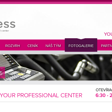
YO
ROZVRH
CENÍK
NÁŠ TÝM
FOTOGALERIE
PARTN
5