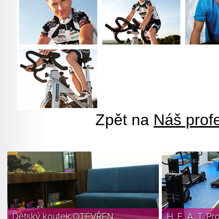
Zpět na
Náš profe
Dětský koutek OTEVŘEN
H. E. A. T. P