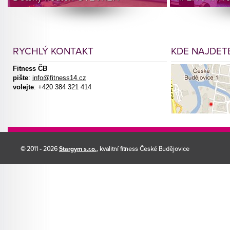
RYCHLÝ KONTAKT
KDE NAJDETE
Fitness ČB
pište
:
info@fitness14.cz
volejte
: +420 384 321 414
© 2011 - 2026
Stargym s.r.o.
, kvalitní fitness České Budějovice