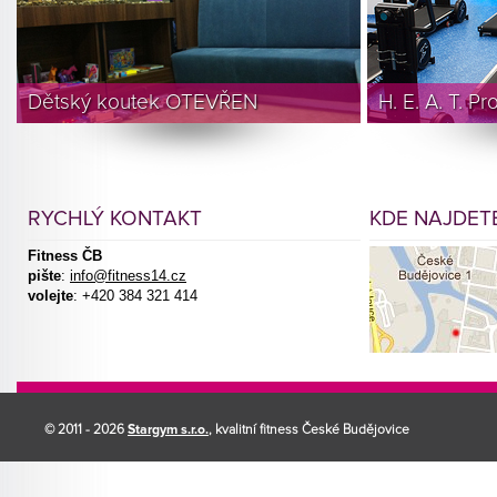
Dětský koutek OTEVŘEN
H. E. A. T. P
RYCHLÝ KONTAKT
KDE NAJDETE
Fitness ČB
pište
:
info@fitness14.cz
volejte
: +420 384 321 414
© 2011 - 2026
Stargym s.r.o.
, kvalitní fitness České Budějovice