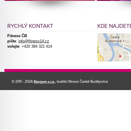
RYCHLÝ KONTAKT
KDE NAJDETE
Fitness ČB
pište
:
info@fitness14.cz
volejte
: +420 384 321 414
© 2011 - 2026
Stargym s.r.o.
, kvalitní fitness České Budějovice