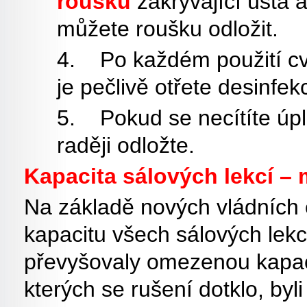
roušku
zakrývající ústa a
můžete roušku odložit.
4. Po každém použití cv
je pečlivě otřete desinfekc
5. Pokud se necítíte úpln
raději odložte.
Kapacita sálových lekcí –
Na základě nových vládních 
kapacitu všech sálových lekc
převyšovaly omezenou kapacitu
kterých se rušení dotklo, byl