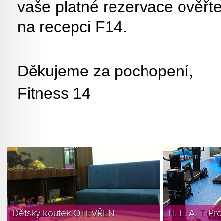
vaše platné rezervace ověřt
na recepci F14.
Děkujeme za pochopení,
Fitness 14
Dětský koutek OTEVŘEN
H. E. A. T. P