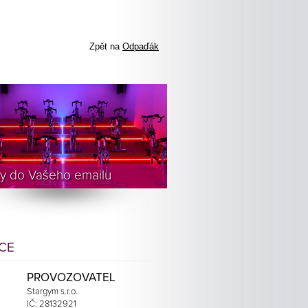
Zpět na
Odpaďák
y do Vašeho emailu
ICE
PROVOZOVATEL
Stargym s.r.o.
IČ: 28132921