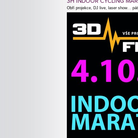
3H INDOOR CYCLING MA
Obří projekce, DJ live, laser show… pát