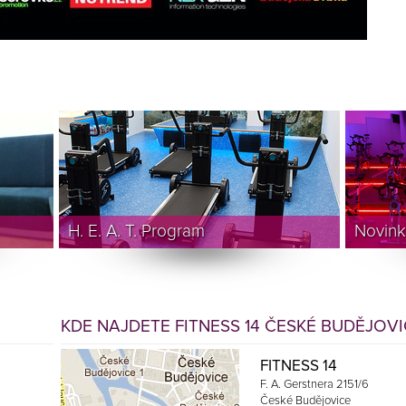
H. E. A. T. Program
Novink
KDE NAJDETE FITNESS 14 ČESKÉ BUDĚJOV
FITNESS 14
F. A. Gerstnera 2151/6
České Budějovice