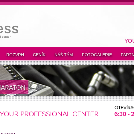
YO
ROZVRH
CENÍK
NÁŠ TÝM
FOTOGALERIE
PARTN
MARATON