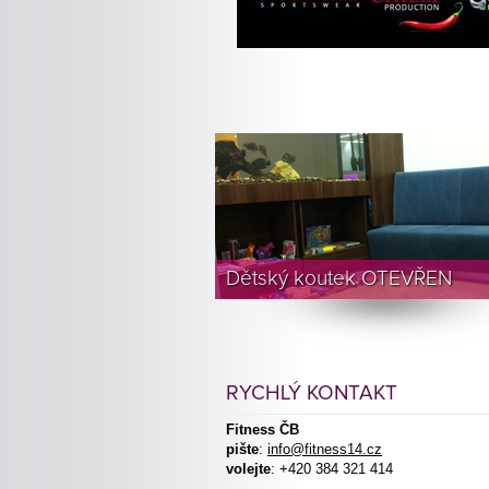
Dětský koutek OTEVŘEN
RYCHLÝ KONTAKT
Fitness ČB
pište
:
info@fitness14.cz
volejte
: +420 384 321 414