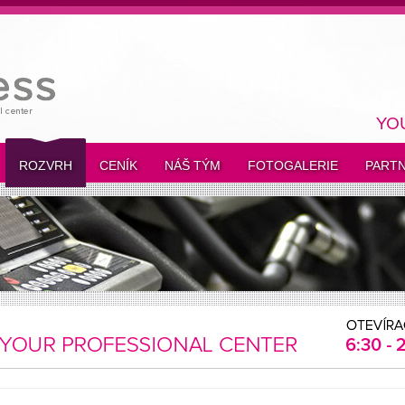
YO
ROZVRH
CENÍK
NÁŠ TÝM
FOTOGALERIE
PARTN