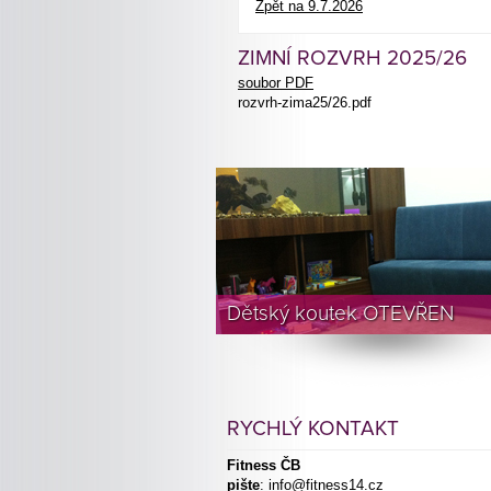
Zpět na 9.7.2026
ZIMNÍ ROZVRH 2025/26
soubor PDF
rozvrh-zima25/26.pdf
Dětský koutek OTEVŘEN
RYCHLÝ KONTAKT
Fitness ČB
pište
:
info@fitness14.cz