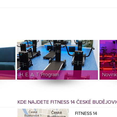
H. E. A. T. Program
Novink
KDE NAJDETE FITNESS 14 ČESKÉ BUDĚJOV
FITNESS 14