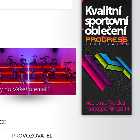
y do Vašeho emailu
ICE
PROVOZOVATEL