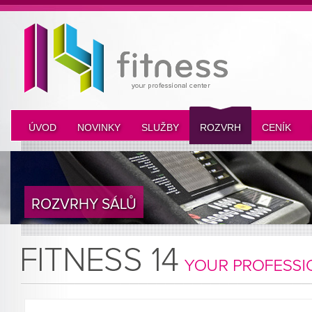
ÚVOD
NOVINKY
SLUŽBY
ROZVRH
CENÍK
ROZVRHY SÁLŮ