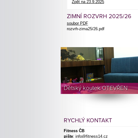
Zpět na 23.9.2025
ZIMNÍ ROZVRH 2025/26
soubor PDF
rozvrh-zima25/26.pdf
Dětský koutek OTEVŘEN
RYCHLÝ KONTAKT
Fitness ČB
pište
:
info@fitness14.cz