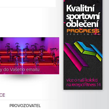
y do Vašeho emailu
ICE
PROVOZOVATEL