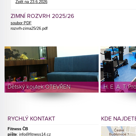
Zpět na 23.6.2026
ZIMNÍ ROZVRH 2025/26
soubor PDF
rozvrh-zima25/26.pdf
Dětský koutek OTEVŘEN
H. E. A. T. P
RYCHLÝ KONTAKT
KDE NAJDETE
Fitness ČB
pište
:
info@fitness14.cz