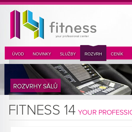
ÚVOD
NOVINKY
SLUŽBY
ROZVRH
CENÍK
ROZVRHY SÁLŮ